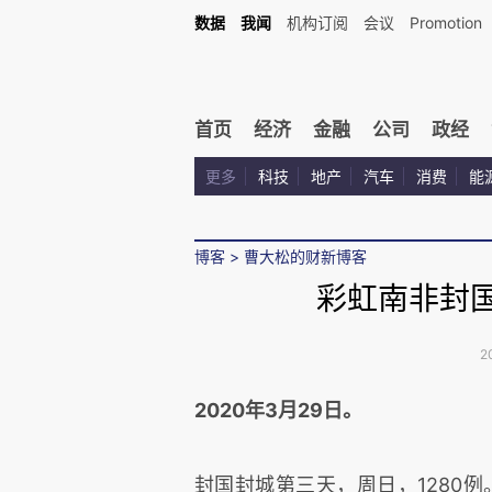
数据
我闻
机构订阅
会议
Promotion
首页
经济
金融
公司
政经
更多
科技
地产
汽车
消费
能
博客
>
曹大松的财新博客
彩虹南非封
2
2020年3月29日。
封国封城第三天，周日，1280例