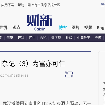
登
应用下载
帮助
网上有害信息举报专区
世界
观点
博客
图片
视频
Eng
源
健康
环科
民生
ESG
数字说
比较
中国改革
专题
国杂记（3）为富亦可仁
020年03月31日 14:38
。武汉撤侨回到南非的112人结束酒店隔离，无一