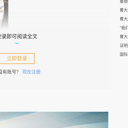
曹大
曹大
登录即可阅读全文
曹大
证明
国际
非创立自己的商业王国开始，过去100多年来，奥本
立即登录
最显赫富有的家族，这个家族的故事也极具传奇性
没有账号？
现在注册
美矿业集团，德比尔斯公司都是他们的家族企业，
制度的反对者，同时热心慈善事业。关于恩斯特、
造发展矿业帝国、钻石王国的故事，网上随便都能
海默虽然是钻石大王，但并不以钻石装配自己，手
在媒体抛头露面。他的爱好是遛狗，即便现在封城
足不出户在里面溜达两个钟头，他家的花园里种植