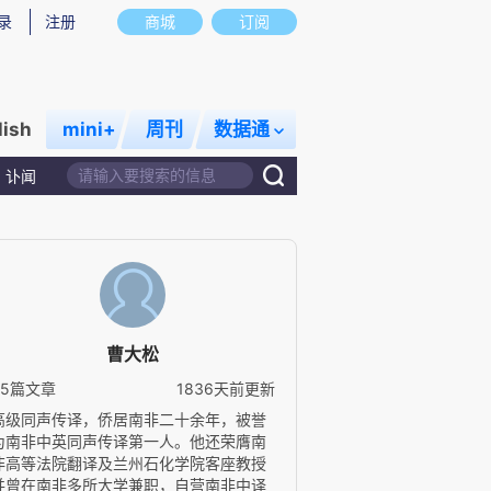
录
注册
商城
订阅
lish
mini+
周刊
数据通
讣闻
曹大松
35篇文章
1836天前更新
高级同声传译，侨居南非二十余年，被誉
为南非中英同声传译第一人。他还荣膺南
非高等法院翻译及兰州石化学院客座教授
并曾在南非多所大学兼职，自营南非中译