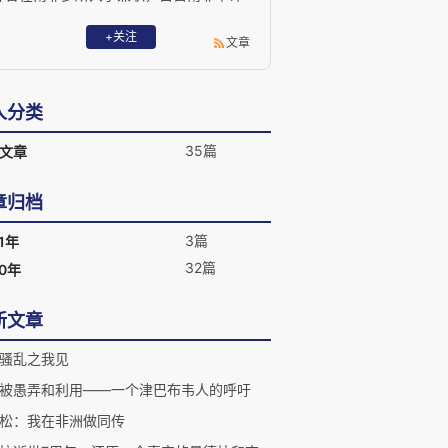
咨询公司。他的求学履历遍及中国西北大
学、兰州大学、南非金山大学，及美国夏
+关注
文章
威夷大学等，公共管理硕士。
人分类
35篇
文章
章归档
3篇
1年
32篇
20年
新文章
骚乱之我见
被愚弄和利用——一个津巴布韦人的呼吁
松：我在非洲做同传