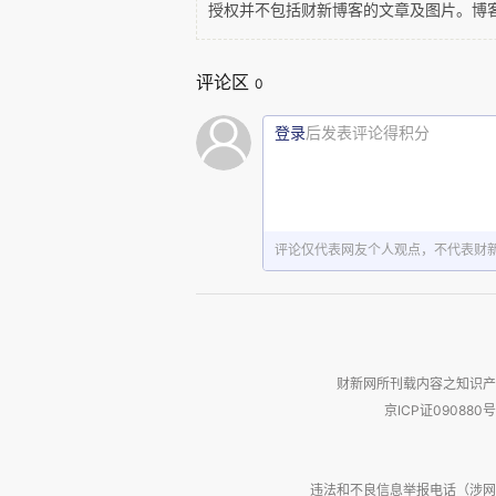
授权并不包括财新博客的文章及图片。博
评论区
0
登录
后发表评论得积分
如果说奥本海默家族是三代显赫，
家，进而拓展到烟草，之后转向
评论仅代表网友个人观点，不代表财
集团旗下有数十种奢侈品牌，包
积家、朗格等等估计我等也用不
得-罗伯特，以敢言敢怼著称，祖
印度人古普特家族，并直怼祖马推
财新网所刊载内容之知识产
京ICP证090880号
3.莫塞普家族（Motspe）
违法和不良信息举报电话（涉网络暴力有