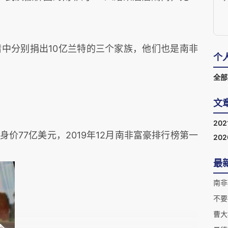
中分别捐出10亿兰特的三个家族，他们也是南非
个
全部
文
202
身价77亿美元，2019年12月南非富豪排行榜第一
20
最
南非
不要
曹大