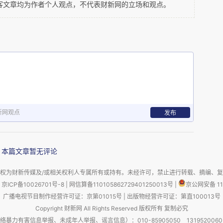
客文章均为作者个人观点，不代表财新网的立场和观点。
鲁伯特家族则是父子共荣。埃顿-鲁伯特靠酒业起
我等平民不太熟悉的奢侈品行业，家族拥有的厉峰
新网观点
发布
括我能记住的卡地亚和登喜路，其他诸如万宝龙、
上，不列了。鲁伯特家族目前的掌门人是约翰-彼
马在任期间，他曾多次将矛头对准祖马总统依赖的
本篇文章暂无评论
行的激进经济改革，简直就是盗窃的托辞。
权为财新传媒及/或相关权利人专属所有或持有。未经许可，禁止进行转载、摘编、
京ICP备10026701号-8
|
网信算备110105862729401250013号
|
京公网安备 11
广播电视节目制作经营许可证：京第01015号
|
出版物经营许可证：第直100013号
Copyright 财新网 All Rights Reserved 版权所有 复制必究
害信息举报、未成年人举报、谣言信息）：010-85905050 13195200605 举报邮