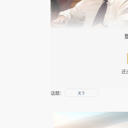
从恩斯特-奥本海默1917年在南
海默家族在南非乃至非洲都属于
还
色彩。在全球矿业界最著名的英
奥本海默家族也一直是种族隔离
话题：
天下
哈里、尼克-奥本海默三代如何打
搜到，这里不再赘述。尼克-奥本
腕上还是塑料电子表，也不喜欢
封国，他家的庄园大到完全可以