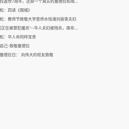
曼德拉逝世7周年，还原一个真实的曼德拉和南非
松：四读《围城》
松：教师节致敬大学恩师水恒涌刘丽青夫妇
“我们正在被罪犯屠杀”--华人夫妇被残杀，南非华人社区上书总统请愿
松：华人命同样宝贵
自己-致敬曼德拉
曼德拉日： 向伟大的校友致敬