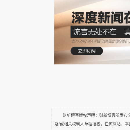
着各种名花异草，还摆放着来自全
2.鲁伯特家族（Rupert）
掌门人：约翰-鲁伯特，70岁，身
名。
财新博客版权声明：财新博客所发布文章
及/或相关权利人单独授权，任何网站、