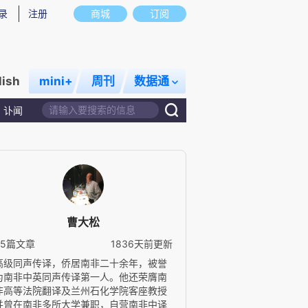
录
注册
商城
订阅
lish
mini+
周刊
数据通
讣闻
曹大松
35篇文章
1836天前更新
高级同声传译，侨居南非二十余年，被誉
为南非中英同声传译第一人。他还荣膺南
非高等法院翻译及兰州石化学院客座教授
并曾在南非多所大学兼职，自营南非中译