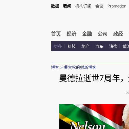
数据
我闻
机构订阅
会议
Promotion
首页
经济
金融
公司
政经
更多
科技
地产
汽车
消费
能
博客
>
曹大松的财新博客
曼德拉逝世7周年
2