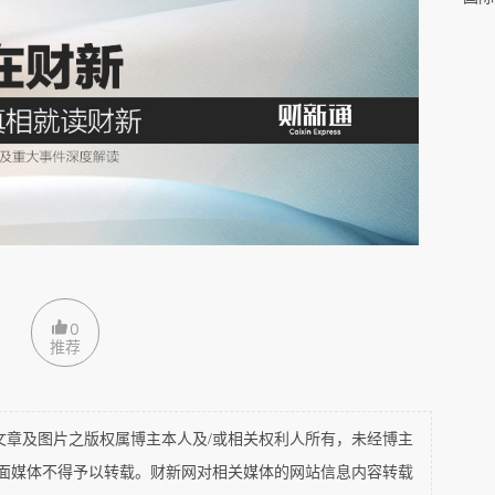
啰嗦一句：曼德拉在罗本岛监狱期间，祖马也在罗本
《漫漫自由路》中没有提过祖马一句，曼德拉一直看好的
他是接班人，可是因为非国大其他元老不看好拉马福萨转
德拉真是大手一挥就说了算，拉马福萨二十年前就能成为
大副主席而败给姆贝基的拉马福萨一气之下弃政从商，甚
话说，南非并不是曼德拉想要怎样就能怎样，他连自己看
拉是如何让南非沦落成一个三流国家？
题，影响力似乎巨大。
0
推荐
是一个发达国家。
及图片之版权属博主本人及/或相关权利人所有，未经博主
题极为严重的发展中国家，只不过南非上世纪60-70
平面媒体不得予以转载。财新网对相关媒体的网站信息内容转载
发展，如果去除黑人4国（国际上并不承认）和13个被