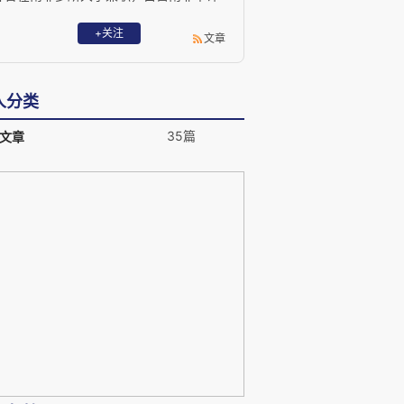
咨询公司。他的求学履历遍及中国西北大
学、兰州大学、南非金山大学，及美国夏
+关注
文章
威夷大学等，公共管理硕士。
人分类
35篇
文章