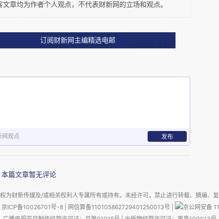
，人均GDP的确可以达到发达国家的标准，南非白人也
客文章均为作者个人观点，不代表财新网的立场和观点。
生活，但这样的“一流国家”根本没有可持续性，所以到
重。
订阅财新网主编精选电邮
在近80%的黑人廉价劳动力之上，但发展的蛋糕却轮不
人均就可达到500多万，除了说明贫富差距极大，两级分
，其实执政时期就把管理经济的大权交给了副总统姆
新网观点
发布
劝进内阁。换言之，就是曼德拉他老人家真想把南非搞成
权力。祖马时代南非的严重贪腐问题，让曼德拉负责也不
本篇文章暂无评论
权为财新传媒及/或相关权利人专属所有或持有。未经许可，禁止进行转载、摘编、
南非自主研发的核武器
京ICP备10026701号-8
|
网信算备110105862729401250013号
|
京公网安备 11
广播电视节目制作经营许可证：京第01015号
|
出版物经营许可证：第直100013号