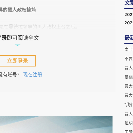
文
领导的黑人政权搞垮
202
20
在曼德拉领导的黑人政权上台之后。
最
登录即可阅读全文
些年南非的经济数据：
南非
不要
4-1999）的GDP增长率，分别为1994年3.2%，
立即登录
7年2.6%，1998年0.5%，1999年2.4%，五年平均增长率为
曹大
没有账号？
现在注册
年南非GDP平均年增长率继续保持在3.2%。我们不妨也把曼
：从1977年到1993年，白人政府统治下的南非GDP平
曹大
1993五年的平均增长率为0.04%，不知道南非经济被曼德
曹大
由于贪腐、国企经营不善等多种原因逐渐增长缓慢，
曹大
增速为1.35%，但即便这五年，从数字比较也高过白人执政的
证明
国际