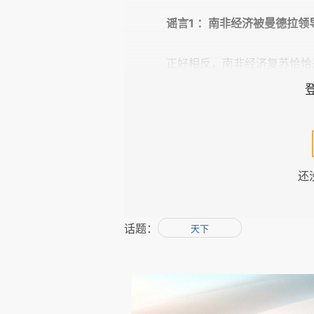
谣言1 ：南非经济被曼德拉
正好相反，南非经济复苏恰恰是
想要知道真相的可以查一下那
我查了一下曼德拉总统任上（199
1995年3.1%，1996年4.3%，199
还
3.2%。1994年到2012年，这18
德拉上台之前的18年经济增速做个比较
均增长率为：1.49%，其中1989年到
拉黑人政权搞垮的根据从何而来？
话题：
天下
南非的经济增速在祖马执政时期
2013年-2018年，南非GDP平均
1989年-1993年（0.04%）。