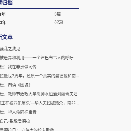
章归档
3篇
1年
32篇
20年
新文章
骚乱之我见
被愚弄和利用——一个津巴布韦人的呼吁
松：我在非洲做同传
曼德拉逝世7周年，还原一个真实的曼德拉和南非
松：四读《围城》
松：教师节致敬大学恩师水恒涌刘丽青夫妇
“我们正在被罪犯屠杀”--华人夫妇被残杀，南非华人社区上书总统请愿
松：华人命同样宝贵
自己-致敬曼德拉
曼德拉日： 向伟大的校友致敬