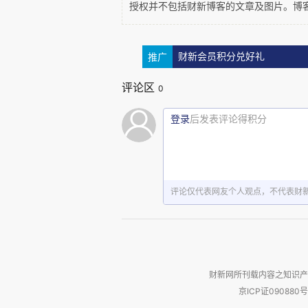
分割的支离破碎的黑人家园的统计数字
授权并不包括财新博客的文章及图片。博
过着绝不亚于任何发达国家生活水平的
了上世纪80年代就停滞不前，危机重
推广
财新会员积分兑好礼
这种“发达”国家的经济，建立
评论区
0
到这些黑人分享。
登录
后发表评论得积分
张三1000万，李四1000元，
化，还能说明什么？
如上段所述，曼德拉只执政一届
评论仅代表网友个人观点，不代表财
贝基，他连自己看好的接班人都未能
一个什么国家，他也没有被赋予那个
公平。
财新网所刊载内容之知识产
谣言3： 曼德拉主动放弃了
京ICP证090880号