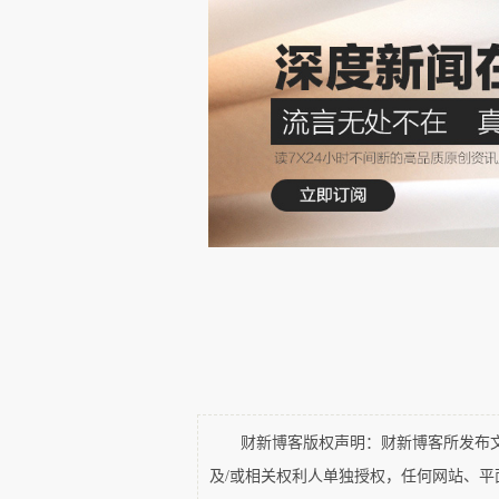
另外，既然提到祖马，再离题多
岛坐牢十年，但是曼德拉在他的自传
是拉马福萨，在这本书中也多次暗示
而顺应党内民意支持姆贝基。如果曼
南非总统。1994年，未能成为非国
至拒绝参加曼德拉的就职典礼。换句
好的接班人都不能扶上马。
谣言2： 英雄？罪人？曼德
这是一篇在网上流传的文章标
文章的意思自然是，南非曾经
财新博客版权声明：财新博客所发布文章
但事实上，南非一直都是社会问
及/或相关权利人单独授权，任何网站、
年代利用廉价黑人劳动力经济一度畸形